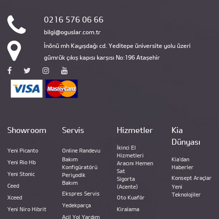
0216 576 06 66
bilgi@oguslar.com.tr
İnönü mh Kayışdağı cd. Yeditepe üniversite yolu üzeri
gümrük çıkış kapısı karşısı No:196 Ataşehir
Showroom
Servis
Hizmetler
Kia
Dünyası
İkinci El
Yeni Picanto
Online Randevu
Hizmetleri
Bakım
Kia'dan
Yeni Rio Hb
Aracını Hemen
Konfigüratörü
Haberler
Sat
Yeni Stonic
Periyodik
Konsept Araçlar
Sigorta
Bakım
Ceed
(Acente)
Yeni
Ekspres Servis
Teknolojiler
Xceed
Oto Kuaför
Yedekparça
Yeni Niro Hibrit
Kiralama
Acil Yol Yardım