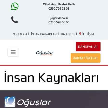
WhatsApp Destek Hattı
0530 764 22 03
Çağrı Merkezi
0216 576 06 66
|
|
|
NEDEN KIA
İNSAN KAYNAKLARI
HABERLER
İLETİŞİM
RANDEVU AL
BAKIM FIYATI AL
İnsan Kaynakları