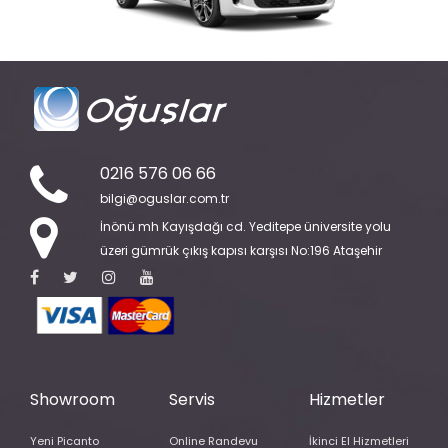
0216 576 06 66
bilgi@oguslar.com.tr
İnönü mh Kayışdağı cd. Yeditepe üniversite yolu
üzeri gümrük çıkış kapısı karşısı No:196 Ataşehir
Showroom
Servis
Hizmetler
Yeni Picanto
Online Randevu
İkinci El Hizmetleri