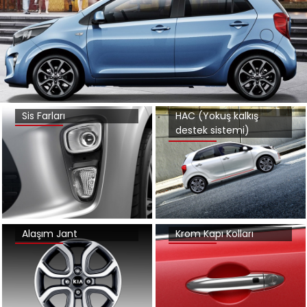
Sis Farları
HAC (Yokuş kalkış
destek sistemi)
Alaşım Jant
Krom Kapı Kolları