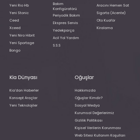
Bakım
Yeni Rio Hb
Aracını Hemen Sat
Konfigüratörü
Yeni Stonic
Sigorta (Acente)
Periyodik Bakım
Ceed
Oto Kuaför
Ekspres Servis
Xceed
Kiralama
Yedekparça
Yeni Niro Hibrit
Acil Yol Yardım
Yeni Sportage
S.S.S
Bongo
Kia Dünyası
Oğuşlar
Kia'dan Haberler
Hakkımızda
Konsept Araçlar
Oğuşlar Kimdir?
Yeni Teknolojiler
Sosyal Medya
Kurumsal Değerlerimiz
Gizlilik Politikası
Kişisel Verilerin Korunması
Web Sitesi Kullanım Koşulları