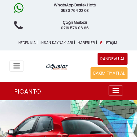
WhatsApp Destek Hattı
0530 764 22 03
Çağrı Merkezi
0216 576 06 66
|
|
|
NEDEN KIA
İNSAN KAYNAKLARI
HABERLER
İLETİŞİM
RANDEVU AL
BAKIM FIYATI AL
PICANTO