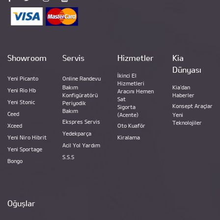
Showroom
Servis
Hizmetler
Kia
Dünyası
İkinci El
Yeni Picanto
Online Randevu
Hizmetleri
Bakım
Kia'dan
Yeni Rio Hb
Aracını Hemen
Konfigüratörü
Haberler
Sat
Yeni Stonic
Periyodik
Konsept Araçlar
Sigorta
Bakım
Ceed
(Acente)
Yeni
Ekspres Servis
Teknolojiler
Xceed
Oto Kuaför
Yedekparça
Yeni Niro Hibrit
Kiralama
Acil Yol Yardım
Yeni Sportage
S.S.S
Bongo
Oğuşlar