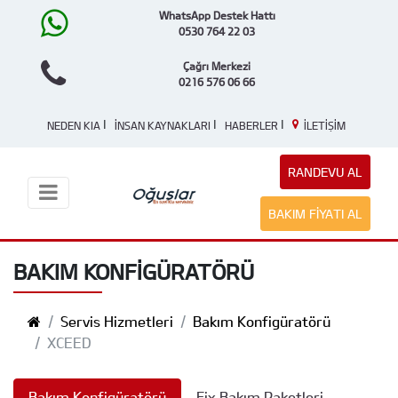
WhatsApp Destek Hattı
0530 764 22 03
Çağrı Merkezi
0216 576 06 66
|
|
|
NEDEN KIA
İNSAN KAYNAKLARI
HABERLER
İLETİŞİM
RANDEVU AL
BAKIM FIYATI AL
BAKIM KONFİGÜRATÖRÜ
Servis Hizmetleri
Bakım Konfigüratörü
XCEED
Bakım Konfigüratörü
Fix Bakım Paketleri