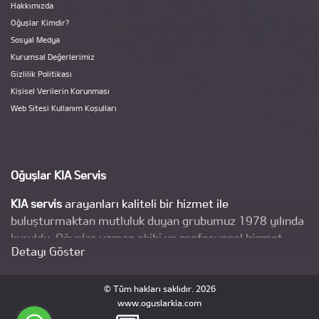
Hakkımızda
Oğuşlar Kimdir?
Sosyal Medya
Kurumsal Değerlerimiz
Gizlilik Politikası
Kişisel Verilerin Korunması
Web Sitesi Kullanım Koşulları
Oğuşlar KIA Servis
KIA servis
arayanları kaliteli bir hizmet ile
buluşturmaktan mutluluk duyan grubumuz 1978 yılında
kuruldu. Oğuşlar uzman ekibi ve profesyonel hizmet
Detayı Göster
anlayışı ile kısa süre içinde kendi bölgesinde ve
sektöründe öncü oldu.
© Tüm hakları saklıdır. 2026
Önceliğimiz Doğruluk
www.oguslarkia.com