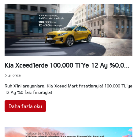
Kia Xceed'lerde 100.000 Tl’Ye 12 Ay %0,00
Faiz Fırsatı!
5 yıl önce
Ruh X'ini arayanlara, Kia Xceed Mart fırsatlarıyla! 100.000 TL'ye
12 Ay %0 faiz fırsatıyla!
Daha fazla oku