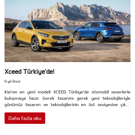
Xceed Türkiye'de!
6 yıl önce
Kia'nın en yeni modeli XCEED Türkiye'de otomobil severlerle
buluşmaya hazır. Gerek tasarımı gerek yeni teknolojileriyle
günümüz tasarım ve teknolojilerinin en üst seviyesine çıkan
XCEED, yüksek donanım standartlarıyla tüketicinin beğenisine
sunulacak.
Daha fazla oku