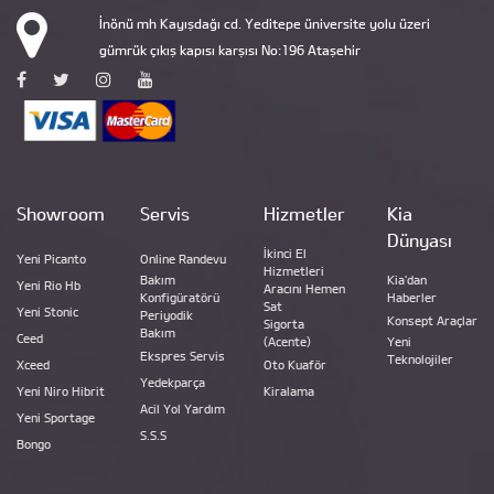
İnönü mh Kayışdağı cd. Yeditepe üniversite yolu üzeri
gümrük çıkış kapısı karşısı No:196 Ataşehir
Showroom
Servis
Hizmetler
Kia
Dünyası
İkinci El
Yeni Picanto
Online Randevu
Hizmetleri
Bakım
Kia'dan
Yeni Rio Hb
Aracını Hemen
Konfigüratörü
Haberler
Sat
Yeni Stonic
Periyodik
Konsept Araçlar
Sigorta
Bakım
Ceed
(Acente)
Yeni
Ekspres Servis
Teknolojiler
Xceed
Oto Kuaför
Yedekparça
Yeni Niro Hibrit
Kiralama
Acil Yol Yardım
Yeni Sportage
S.S.S
Bongo