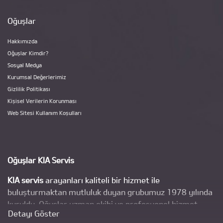
Oğuşlar
Hakkımızda
Oğuşlar Kimdir?
Sosyal Medya
Kurumsal Değerlerimiz
Gizlilik Politikası
Kişisel Verilerin Korunması
Web Sitesi Kullanım Koşulları
Oğuşlar KIA Servis
KIA servis
arayanları kaliteli bir hizmet ile
buluşturmaktan mutluluk duyan grubumuz 1978 yılında
kuruldu. Oğuşlar uzman ekibi ve profesyonel hizmet
Detayı Göster
anlayışı ile kısa süre içinde kendi bölgesinde ve