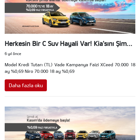
Herkesin Bir C Suv Hayali Var! Kia'sını Şimdi
Alanlar, Ödemeye Kasım'da Başlar!
6 yıl önce
Model Kredi Tutarı (TL) Vade Kampanya Faizi XCeed 70.000 18
ay %0,69 Niro 70.000 18 ay %0,69
Daha fazla oku