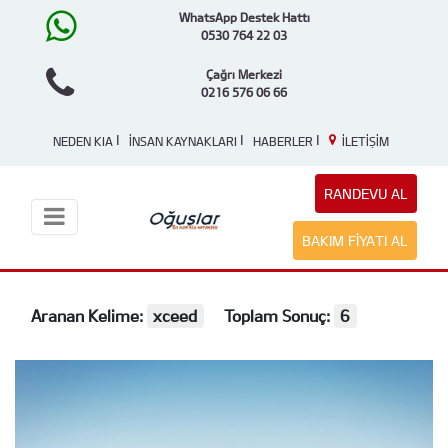
WhatsApp Destek Hattı
0530 764 22 03
Çağrı Merkezi
0216 576 06 66
|
|
|
NEDEN KIA
İNSAN KAYNAKLARI
HABERLER
İLETİŞİM
RANDEVU AL
BAKIM FIYATI AL
Aranan Kelime:
xceed
Toplam Sonuç:
6