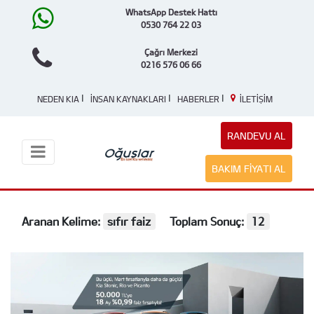
WhatsApp Destek Hattı
0530 764 22 03
Çağrı Merkezi
0216 576 06 66
|
|
|
NEDEN KIA
İNSAN KAYNAKLARI
HABERLER
İLETİŞİM
RANDEVU AL
BAKIM FIYATI AL
Aranan Kelime:
sıfır faiz
Toplam Sonuç:
12