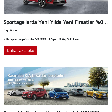
Sportage'larda Yeni Yılda Yeni Fırsatlar %0
Faiz!
6 yıl önce
KIA Sportage'larda 50.000 TL'ye 18 Ay %0 Faiz
Daha fazla oku