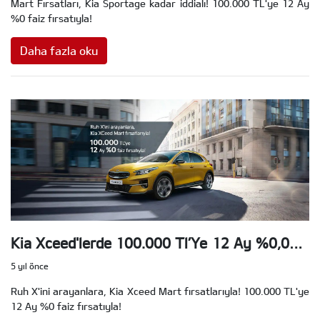
Mart Fırsatları, Kia Sportage kadar iddialı! 100.000 TL'ye 12 Ay
%0 faiz fırsatıyla!
Daha fazla oku
Kia Xceed'lerde 100.000 Tl’Ye 12 Ay %0,00
Faiz Fırsatı!
5 yıl önce
Ruh X'ini arayanlara, Kia Xceed Mart fırsatlarıyla! 100.000 TL'ye
12 Ay %0 faiz fırsatıyla!