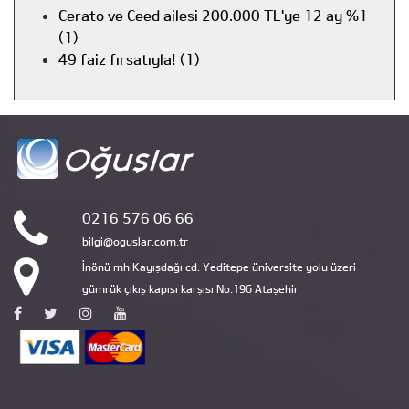
Cerato ve Ceed ailesi 200.000 TL'ye 12 ay %1
(1)
49 faiz fırsatıyla! (1)
0216 576 06 66
bilgi@oguslar.com.tr
İnönü mh Kayışdağı cd. Yeditepe üniversite yolu üzeri
gümrük çıkış kapısı karşısı No:196 Ataşehir