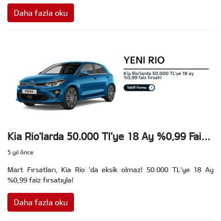
Daha fazla oku
Kia Rio'larda 50.000 Tl'ye 18 Ay %0,99 Faiz
Fırsatı!
5 yıl önce
Mart Fırsatları, Kia Rio 'da eksik olmaz! 50.000 TL'ye 18 Ay
%0,99 faiz fırsatıyla!
Daha fazla oku