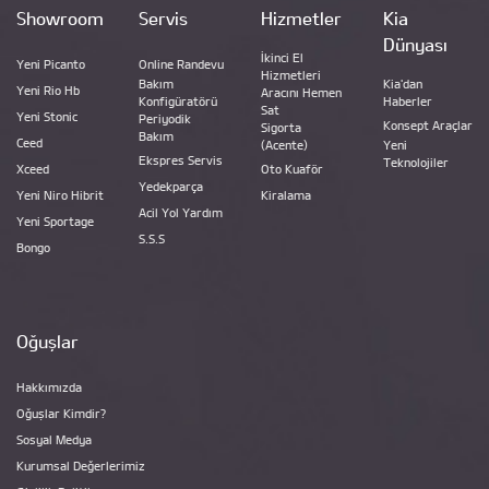
Showroom
Servis
Hizmetler
Kia
Dünyası
İkinci El
Yeni Picanto
Online Randevu
Hizmetleri
Bakım
Kia'dan
Yeni Rio Hb
Aracını Hemen
Konfigüratörü
Haberler
Sat
Yeni Stonic
Periyodik
Konsept Araçlar
Sigorta
Bakım
Ceed
(Acente)
Yeni
Ekspres Servis
Teknolojiler
Xceed
Oto Kuaför
Yedekparça
Yeni Niro Hibrit
Kiralama
Acil Yol Yardım
Yeni Sportage
S.S.S
Bongo
Oğuşlar
Hakkımızda
Oğuşlar Kimdir?
Sosyal Medya
Kurumsal Değerlerimiz