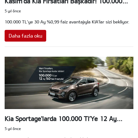
Kasım'da Kia Fırsatları Başkadır! 100.000
Tl'ye 30 Ay %0,99 Faiz Avantajıyla!
5 yıl önce
100.000 TL'ye 30 Ay %0,99 faiz avantajıyla KIA'lar sizi bekliyor.
Daha fazla oku
Kia Sportage'larda 100.000 Tl’Ye 12 Ay
%0,00 Faiz Fırsatı!
5 yıl önce