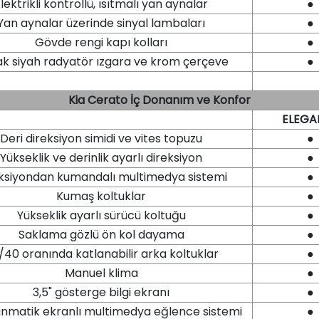
lektrikli kontrollü, ısıtmalı yan aynalar
●
Yan aynalar üzerinde sinyal lambaları
●
Gövde rengi kapı kolları
●
ak siyah radyatör ızgara ve krom çerçeve
●
Kia Cerato İç Donanım ve Konfor
ELEGA
Deri direksiyon simidi ve vites topuzu
●
Yükseklik ve derinlik ayarlı direksiyon
●
ksiyondan kumandalı multimedya sistemi
●
Kumaş koltuklar
●
Yükseklik ayarlı sürücü koltuğu
●
Saklama gözlü ön kol dayama
●
/40 oranında katlanabilir arka koltuklar
●
Manuel klima
●
3,5" gösterge bilgi ekranı
●
unmatik ekranlı multimedya eğlence sistemi
●