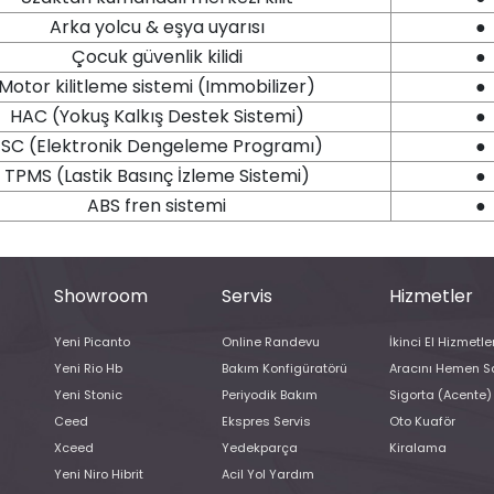
Arka yolcu & eşya uyarısı
●
Çocuk güvenlik kilidi
●
Motor kilitleme sistemi (Immobilizer)
●
HAC (Yokuş Kalkış Destek Sistemi)
●
ESC (Elektronik Dengeleme Programı)
●
TPMS (Lastik Basınç İzleme Sistemi)
●
ABS fren sistemi
●
Showroom
Servis
Hizmetler
Yeni Picanto
Online Randevu
İkinci El Hizmetler
Yeni Rio Hb
Bakım Konfigüratörü
Aracını Hemen S
Yeni Stonic
Periyodik Bakım
Sigorta (Acente)
Ceed
Ekspres Servis
Oto Kuaför
Xceed
Yedekparça
Kiralama
Yeni Niro Hibrit
Acil Yol Yardım