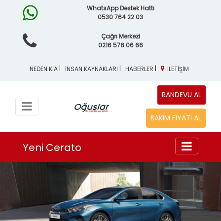
WhatsApp Destek Hattı
0530 764 22 03
Çağrı Merkezi
0216 576 06 66
|
|
|
NEDEN KIA
İNSAN KAYNAKLARI
HABERLER
İLETİŞİM
RANDEVU AL
BAKIM FIYATI AL
Yeni Cerato